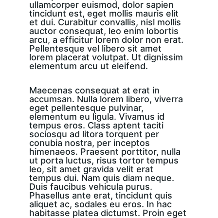
ullamcorper euismod, dolor sapien 
tincidunt est, eget mollis mauris elit 
et dui. Curabitur convallis, nisl mollis 
auctor consequat, leo enim lobortis 
arcu, a efficitur lorem dolor non erat. 
Pellentesque vel libero sit amet 
lorem placerat volutpat. Ut dignissim 
elementum arcu ut eleifend.
Maecenas consequat at erat in 
accumsan. Nulla lorem libero, viverra 
eget pellentesque pulvinar, 
elementum eu ligula. Vivamus id 
tempus eros. Class aptent taciti 
sociosqu ad litora torquent per 
conubia nostra, per inceptos 
himenaeos. Praesent porttitor, nulla 
ut porta luctus, risus tortor tempus 
leo, sit amet gravida velit erat 
tempus dui. Nam quis diam neque. 
Duis faucibus vehicula purus. 
Phasellus ante erat, tincidunt quis 
aliquet ac, sodales eu eros. In hac 
habitasse platea dictumst. Proin eget 