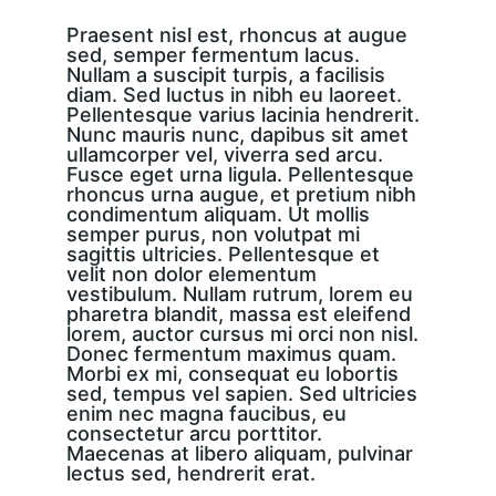
Praesent nisl est, rhoncus at augue 
sed, semper fermentum lacus. 
Nullam a suscipit turpis, a facilisis 
diam. Sed luctus in nibh eu laoreet. 
Pellentesque varius lacinia hendrerit. 
Nunc mauris nunc, dapibus sit amet 
ullamcorper vel, viverra sed arcu. 
Fusce eget urna ligula. Pellentesque 
rhoncus urna augue, et pretium nibh 
condimentum aliquam. Ut mollis 
semper purus, non volutpat mi 
sagittis ultricies. Pellentesque et 
velit non dolor elementum 
vestibulum. Nullam rutrum, lorem eu 
pharetra blandit, massa est eleifend 
lorem, auctor cursus mi orci non nisl. 
Donec fermentum maximus quam. 
Morbi ex mi, consequat eu lobortis 
sed, tempus vel sapien. Sed ultricies 
enim nec magna faucibus, eu 
consectetur arcu porttitor. 
Maecenas at libero aliquam, pulvinar 
lectus sed, hendrerit erat.