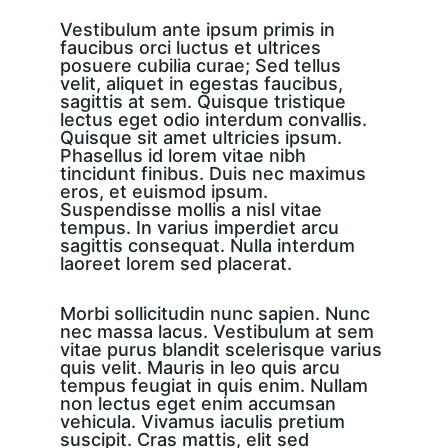
Vestibulum ante ipsum primis in 
faucibus orci luctus et ultrices 
posuere cubilia curae; Sed tellus 
velit, aliquet in egestas faucibus, 
sagittis at sem. Quisque tristique 
lectus eget odio interdum convallis. 
Quisque sit amet ultricies ipsum. 
Phasellus id lorem vitae nibh 
tincidunt finibus. Duis nec maximus 
eros, et euismod ipsum. 
Suspendisse mollis a nisl vitae 
tempus. In varius imperdiet arcu 
sagittis consequat. Nulla interdum 
laoreet lorem sed placerat.
Morbi sollicitudin nunc sapien. Nunc 
nec massa lacus. Vestibulum at sem 
vitae purus blandit scelerisque varius 
quis velit. Mauris in leo quis arcu 
tempus feugiat in quis enim. Nullam 
non lectus eget enim accumsan 
vehicula. Vivamus iaculis pretium 
suscipit. Cras mattis, elit sed 