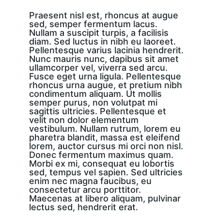
Praesent nisl est, rhoncus at augue 
sed, semper fermentum lacus. 
Nullam a suscipit turpis, a facilisis 
diam. Sed luctus in nibh eu laoreet. 
Pellentesque varius lacinia hendrerit. 
Nunc mauris nunc, dapibus sit amet 
ullamcorper vel, viverra sed arcu. 
Fusce eget urna ligula. Pellentesque 
rhoncus urna augue, et pretium nibh 
condimentum aliquam. Ut mollis 
semper purus, non volutpat mi 
sagittis ultricies. Pellentesque et 
velit non dolor elementum 
vestibulum. Nullam rutrum, lorem eu 
pharetra blandit, massa est eleifend 
lorem, auctor cursus mi orci non nisl. 
Donec fermentum maximus quam. 
Morbi ex mi, consequat eu lobortis 
sed, tempus vel sapien. Sed ultricies 
enim nec magna faucibus, eu 
consectetur arcu porttitor. 
Maecenas at libero aliquam, pulvinar 
lectus sed, hendrerit erat.