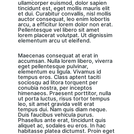
ullamcorper euismod, dolor sapien 
tincidunt est, eget mollis mauris elit 
et dui. Curabitur convallis, nisl mollis 
auctor consequat, leo enim lobortis 
arcu, a efficitur lorem dolor non erat. 
Pellentesque vel libero sit amet 
lorem placerat volutpat. Ut dignissim 
elementum arcu ut eleifend.
Maecenas consequat at erat in 
accumsan. Nulla lorem libero, viverra 
eget pellentesque pulvinar, 
elementum eu ligula. Vivamus id 
tempus eros. Class aptent taciti 
sociosqu ad litora torquent per 
conubia nostra, per inceptos 
himenaeos. Praesent porttitor, nulla 
ut porta luctus, risus tortor tempus 
leo, sit amet gravida velit erat 
tempus dui. Nam quis diam neque. 
Duis faucibus vehicula purus. 
Phasellus ante erat, tincidunt quis 
aliquet ac, sodales eu eros. In hac 
habitasse platea dictumst. Proin eget 