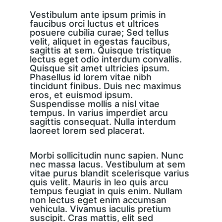
Vestibulum ante ipsum primis in 
faucibus orci luctus et ultrices 
posuere cubilia curae; Sed tellus 
velit, aliquet in egestas faucibus, 
sagittis at sem. Quisque tristique 
lectus eget odio interdum convallis. 
Quisque sit amet ultricies ipsum. 
Phasellus id lorem vitae nibh 
tincidunt finibus. Duis nec maximus 
eros, et euismod ipsum. 
Suspendisse mollis a nisl vitae 
tempus. In varius imperdiet arcu 
sagittis consequat. Nulla interdum 
laoreet lorem sed placerat.
Morbi sollicitudin nunc sapien. Nunc 
nec massa lacus. Vestibulum at sem 
vitae purus blandit scelerisque varius 
quis velit. Mauris in leo quis arcu 
tempus feugiat in quis enim. Nullam 
non lectus eget enim accumsan 
vehicula. Vivamus iaculis pretium 
suscipit. Cras mattis, elit sed 