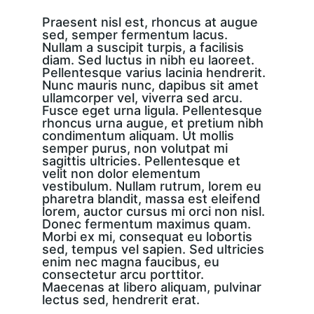
Praesent nisl est, rhoncus at augue 
sed, semper fermentum lacus. 
Nullam a suscipit turpis, a facilisis 
diam. Sed luctus in nibh eu laoreet. 
Pellentesque varius lacinia hendrerit. 
Nunc mauris nunc, dapibus sit amet 
ullamcorper vel, viverra sed arcu. 
Fusce eget urna ligula. Pellentesque 
rhoncus urna augue, et pretium nibh 
condimentum aliquam. Ut mollis 
semper purus, non volutpat mi 
sagittis ultricies. Pellentesque et 
velit non dolor elementum 
vestibulum. Nullam rutrum, lorem eu 
pharetra blandit, massa est eleifend 
lorem, auctor cursus mi orci non nisl. 
Donec fermentum maximus quam. 
Morbi ex mi, consequat eu lobortis 
sed, tempus vel sapien. Sed ultricies 
enim nec magna faucibus, eu 
consectetur arcu porttitor. 
Maecenas at libero aliquam, pulvinar 
lectus sed, hendrerit erat.