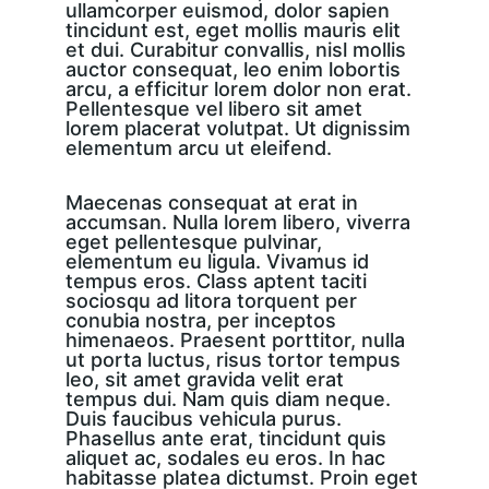
ullamcorper euismod, dolor sapien 
tincidunt est, eget mollis mauris elit 
et dui. Curabitur convallis, nisl mollis 
auctor consequat, leo enim lobortis 
arcu, a efficitur lorem dolor non erat. 
Pellentesque vel libero sit amet 
lorem placerat volutpat. Ut dignissim 
elementum arcu ut eleifend.
Maecenas consequat at erat in 
accumsan. Nulla lorem libero, viverra 
eget pellentesque pulvinar, 
elementum eu ligula. Vivamus id 
tempus eros. Class aptent taciti 
sociosqu ad litora torquent per 
conubia nostra, per inceptos 
himenaeos. Praesent porttitor, nulla 
ut porta luctus, risus tortor tempus 
leo, sit amet gravida velit erat 
tempus dui. Nam quis diam neque. 
Duis faucibus vehicula purus. 
Phasellus ante erat, tincidunt quis 
aliquet ac, sodales eu eros. In hac 
habitasse platea dictumst. Proin eget 