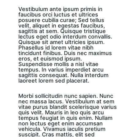
Vestibulum ante ipsum primis in 
faucibus orci luctus et ultrices 
posuere cubilia curae; Sed tellus 
velit, aliquet in egestas faucibus, 
sagittis at sem. Quisque tristique 
lectus eget odio interdum convallis. 
Quisque sit amet ultricies ipsum. 
Phasellus id lorem vitae nibh 
tincidunt finibus. Duis nec maximus 
eros, et euismod ipsum. 
Suspendisse mollis a nisl vitae 
tempus. In varius imperdiet arcu 
sagittis consequat. Nulla interdum 
laoreet lorem sed placerat.
Morbi sollicitudin nunc sapien. Nunc 
nec massa lacus. Vestibulum at sem 
vitae purus blandit scelerisque varius 
quis velit. Mauris in leo quis arcu 
tempus feugiat in quis enim. Nullam 
non lectus eget enim accumsan 
vehicula. Vivamus iaculis pretium 
suscipit. Cras mattis, elit sed 