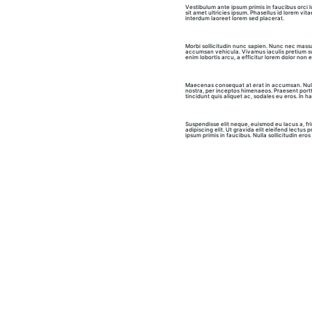
Vestibulum ante ipsum primis in faucibus orci lu
sit amet ultricies ipsum. Phasellus id lorem vit
interdum laoreet lorem sed placerat.
Morbi sollicitudin nunc sapien. Nunc nec massa 
accumsan vehicula. Vivamus iaculis pretium susci
enim lobortis arcu, a efficitur lorem dolor non 
Maecenas consequat at erat in accumsan. Nulla 
nostra, per inceptos himenaeos. Praesent portti
tincidunt quis aliquet ac, sodales eu eros. In h
Suspendisse elit neque, euismod eu lacus a, frin
adipiscing elit. Ut gravida elit eleifend lectus
ipsum primis in faucibus. Nulla sollicitudin eros