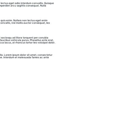
ue lectus eget odio interdum convallis. Quisque 
imperdiet arcu sagittis consequat. Nulla 
n quis enim. Nullam non lectus eget enim 
onvallis, nisl mollis auctor consequat, leo 
 sociosqu ad litora torquent per conubia 
 faucibus vehicula purus. Phasellus ante erat, 
cus lacus, at rhoncus tortor leo volutpat dolor.
illa. Lorem ipsum dolor sit amet, consectetur 
augue. Interdum et malesuada fames ac ante 