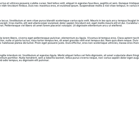
ctus et ultrices posuere cubilia curae; Sed tellus velit, aliquet in egestas faucibus, sagittis at sem. Quisque tristiq
ae nibh tincidunt finibus. Duis nec maximus eros, et euismod ipsum. Suspendisse mollis a nisl vitae tempus. In varius 
lacus. Vestibulum at sem vitae purus blandit scelerisque varius quis velit. Mauris in leo quis arcu tempus feugiat i
pit. Cras mattis, elit sed ullamcorper euismod, dolor sapien tincidunt est, eget mollis mauris elit et dui. Curabitur c
erat. Pellentesque vel libero sit amet lorem placerat volutpat. Ut dignissim elementum arcu ut eleifend.
lorem libero, viverra eget pellentesque pulvinar, elementum eu ligula. Vivamus id tempus eros. Class aptent taciti
tor, nulla ut porta luctus, risus tortor tempus leo, sit amet gravida velit erat tempus dui. Nam quis diam neque. Duis
ac habitasse platea dictumst. Proin eget posuere justo. Duis efficitur, eros non scelerisque ultricies, massa eros rhon
gilla interdum mi. Vestibulum at egestas ligula. Morbi aliquet tellus vel felis dignissim, sit amet vulputate diam fring
 pretium porttitor. Nulla hendrerit, sem a lobortis laoreet, tellus purus viverra neque, non varius sapien dolor eget 
 id odio tempus, eu dignissim elit pulvinar.