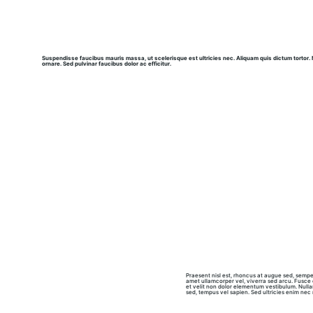
Suspendisse faucibus mauris massa, ut scelerisque est ultricies nec. Aliquam quis dictum tortor. 
ornare. Sed pulvinar faucibus dolor ac efficitur.
Praesent nisl est, rhoncus at augue sed, semper
amet ullamcorper vel, viverra sed arcu. Fusce 
et velit non dolor elementum vestibulum. Nulla
sed, tempus vel sapien. Sed ultricies enim nec