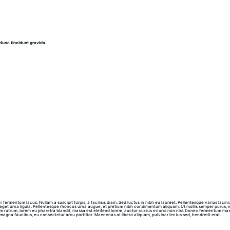
Nunc tincidunt gravida 
 fermentum lacus. Nullam a suscipit turpis, a facilisis diam. Sed luctus in nibh eu laoreet. Pellentesque varius lacin
eget urna ligula. Pellentesque rhoncus urna augue, et pretium nibh condimentum aliquam. Ut mollis semper purus, non
m rutrum, lorem eu pharetra blandit, massa est eleifend lorem, auctor cursus mi orci non nisl. Donec fermentum ma
 magna faucibus, eu consectetur arcu porttitor. Maecenas at libero aliquam, pulvinar lectus sed, hendrerit erat.